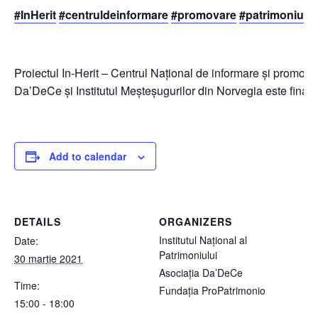
#InHerit
#centruldeinformare
#promovare
#patrimoniu
#
Proiectul In-Herit – Centrul Național de informare și promovar
Da’DeCe și Institutul Meșteșugurilor din Norvegia este fin
Add to calendar
DETAILS
ORGANIZERS
Institutul Național al
Date:
Patrimoniului
30 martie 2021
Asociația Da’DeCe
Time:
Fundația ProPatrimonio
15:00 - 18:00