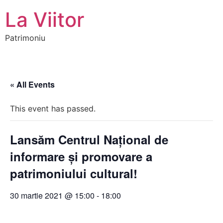
Sari
La Viitor
la
conținut
Patrimoniu
« All Events
This event has passed.
Lansăm Centrul Național de
informare și promovare a
patrimoniului cultural!
30 martie 2021 @ 15:00
-
18:00